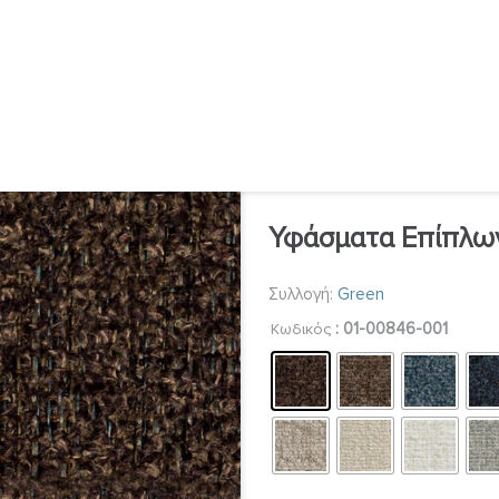
Υφάσματα Επίπλων
Συλλογή:
Green
: 01-00846-001
Κωδικός