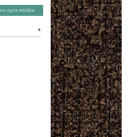
υ έχετε επιλέξει
+
σεων / Alaska