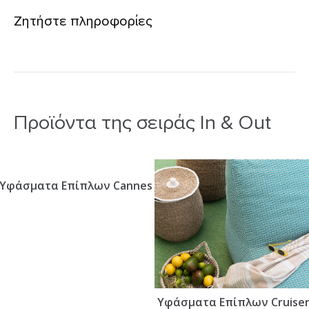
Συλλογή:
HIT / In & Out Collection
Ζητήστε πληροφορίες
Σύσταση:
48%PP, 33%PES, 19%CO
Βάρος/m²:
446gr/m²
Πλάτος:
160cm
Προϊόντα της σειράς In & Out
Υφάσματα Επίπλων Cannes
Υφάσματα Επίπλων Cruise